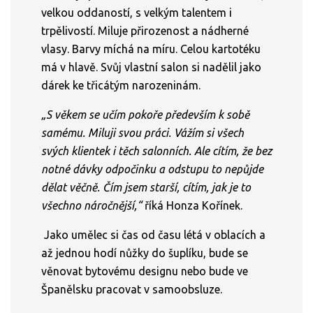
velkou oddaností, s velkým talentem i
trpělivostí. Miluje přirozenost a nádherné
vlasy. Barvy míchá na míru. Celou kartotéku
má v hlavě. Svůj vlastní salon si nadělil jako
dárek ke třicátým narozeninám.
„S věkem se učím pokoře především k sobě
samému. Miluji svou práci. Vážím si všech
svých klientek i těch salonních. Ale cítím, že bez
notné dávky odpočinku a odstupu to nepůjde
dělat věčně. Čím jsem starší, cítím, jak je to
všechno náročnější,“
říká Honza Kořínek.
Jako umělec si čas od času létá v oblacích a
až jednou hodí nůžky do šuplíku, bude se
věnovat bytovému designu nebo bude ve
Španělsku pracovat v samoobsluze.