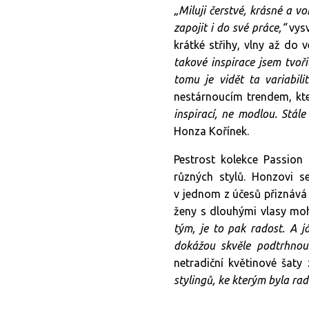
„Miluji čerstvé, krásné a vo
zapojit i do své práce,“
vysv
krátké střihy, vlny až do
takové inspirace jsem tvoř
tomu je vidět ta variabili
nestárnoucím trendem, kter
inspirací, ne modlou. Stále
Honza Kořínek.
Pestrost kolekce Passion
různých stylů. Honzovi se
v jednom z účesů přiznává 
ženy s dlouhými vlasy moh
tým, je to pak radost. A j
dokážou skvěle podtrhnou
netradiční květinové šaty 
stylingů, ke kterým byla rad