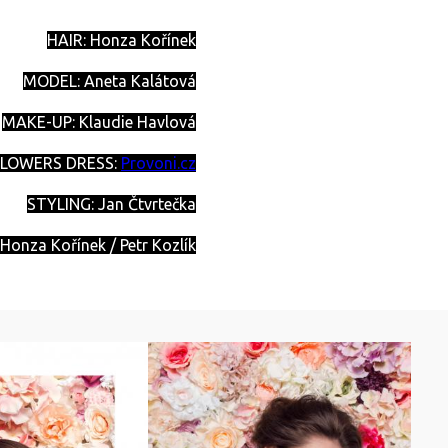
HAIR: Honza Kořínek
MODEL: Aneta Kalátová
MAKE-UP: Klaudie Havlová
FLOWERS DRESS:
Provoni.cz
STYLING: Jan Čtvrtečka
Honza Kořínek / Petr Kozlík