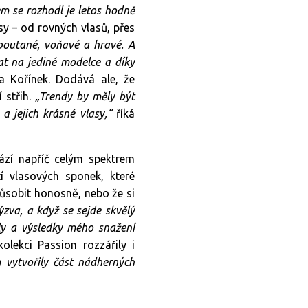
em se rozhodl je letos hodně
y – od rovných vlasů, přes
poutané, voňavé a hravé. A
at na jediné modelce a díky
a Kořínek. Dodává ale, že
 střih.
„Trendy by měly být
a jejich krásné vlasy,“
říká
ází napříč celým spektrem
tí vlasových sponek, které
působit honosně, nebo že si
ýzva, a když se sejde skvělý
ály a výsledky mého snažení
lekci Passion rozzářily i
vytvořily část nádherných