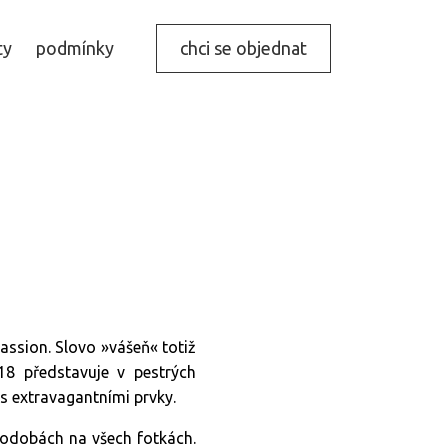
ty
podmínky
chci se objednat
Passion. Slovo »vášeň« totiž
18 představuje v pestrých
s extravagantními prvky.
podobách na všech fotkách.