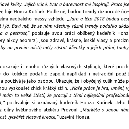
ňavé květy. Jejich vůně, tvar a barevnost mě inspirují. Proto js
ětluje Honza Kořínek. Podle něj budou trendy různorodé účes
 velmi nedbalého messy vzhledu.
„Jaro a léto 2018 budou nes
il i já. Baví mě, že se nám všechny různé trendy podařilo ukáz
ta a pestrost,
“ popisuje svou práci oblíbený kadeřník Honz
ý nikdy neomrzí, jsou zdravé, krásné, lesklé vlasy a precizní
 by na prvním místě měly zůstat klientky a jejich přání, touhy 
 dokazuje i mnoho různých vlasových stylingů, které proch
 do kolekce podařilo zapojit například i netradiční použi
a používá je jako ozdobu. Ukazuje, že i obyčejný culík může 
ou vyzkoušet chick krátký střih.
„Naše práce je hra, umění, v
á mám to velké štěstí, že pracuji s těmi nejlepšími profesion
t,“
pochvaluje si uznávaný kadeřník Honza Kořínek. Jeho ko
z dílny květinového ateliéru Provoní. „
Markéta s Janou nám 
ost vytvářet vlasové kreace,“
uzavírá Honza.