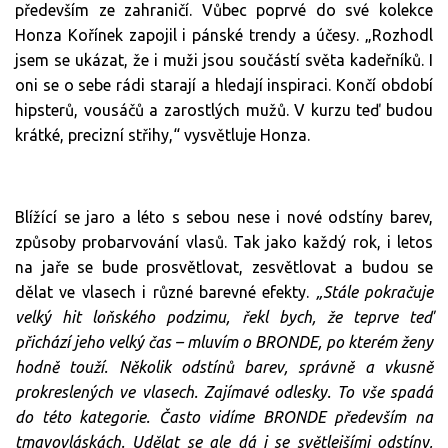
především ze zahraničí. Vůbec poprvé do své kolekce
Honza Kořínek zapojil i pánské trendy a účesy. „Rozhodl
jsem se ukázat, že i muži jsou součástí světa kadeřníků. I
oni se o sebe rádi starají a hledají inspiraci. Končí období
hipsterů, vousáčů a zarostlých mužů. V kurzu teď budou
krátké, precizní střihy,“ vysvětluje Honza.
Blížící se jaro a léto s sebou nese i nové odstíny barev,
způsoby probarvování vlasů. Tak jako každý rok, i letos
na jaře se bude prosvětlovat, zesvětlovat a budou se
dělat ve vlasech i různé barevné efekty.
„Stále pokračuje
velký hit loňského podzimu, řekl bych, že teprve teď
přichází jeho velký čas – mluvím o BRONDE, po kterém ženy
hodně touží. Několik odstínů barev, správně a vkusně
prokreslených ve vlasech. Zajímavé odlesky. To vše spadá
do této kategorie. Často vidíme BRONDE především na
tmavovláskách. Udělat se ale dá i se světlejšími odstíny,