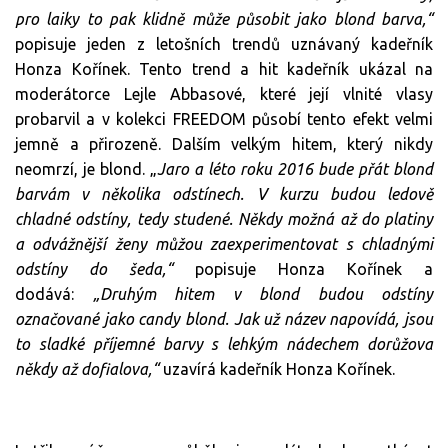
pro laiky to pak klidně může působit jako blond barva,“
popisuje jeden z letošních trendů uznávaný kadeřník
Honza Kořínek. Tento trend a hit kadeřník ukázal na
moderátorce Lejle Abbasové, které její vlnité vlasy
probarvil a v kolekci FREEDOM působí tento efekt velmi
jemně a přirozeně. Dalším velkým hitem, který nikdy
neomrzí, je blond. „
Jaro a léto roku 2016 bude přát blond
barvám v několika odstínech. V kurzu budou ledově
chladné odstíny, tedy studené. Někdy možná až do platiny
a odvážnější ženy můžou zaexperimentovat s chladnými
odstíny do šeda,“
popisuje Honza Kořínek a
dodává:
„Druhým hitem v blond budou odstíny
označované jako candy blond. Jak už název napovídá, jsou
to sladké příjemné barvy s lehkým nádechem dorůžova
někdy až dofialova,“
uzavírá kadeřník Honza Kořínek.