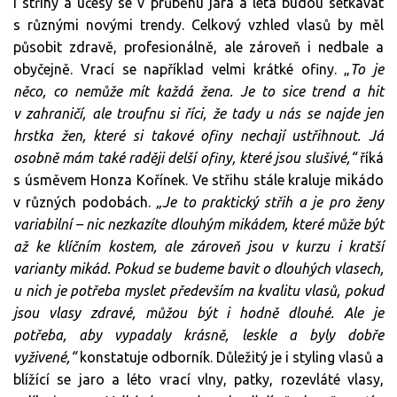
I střihy a účesy se v průběhu jara a léta budou setkávat
s různými novými trendy. Celkový vzhled vlasů by měl
působit zdravě, profesionálně, ale zároveň i nedbale a
obyčejně. Vrací se například velmi krátké ofiny. „
To je
něco, co nemůže mít každá žena. Je to sice trend a hit
v zahraničí, ale troufnu si říci, že tady u nás se najde jen
hrstka žen, které si takové ofiny nechají ustřihnout. Já
osobně mám také raději delší ofiny, které jsou slušivé,“
říká
s úsměvem Honza Kořínek. Ve střihu stále kraluje mikádo
v různých podobách.
„Je to praktický střih a je pro ženy
variabilní – nic nezkazíte dlouhým mikádem, které může být
až ke klíčním kostem, ale zároveň jsou v kurzu i kratší
varianty mikád. Pokud se budeme bavit o dlouhých vlasech,
u nich je potřeba myslet především na kvalitu vlasů, pokud
jsou vlasy zdravé, můžou být i hodně dlouhé. Ale je
potřeba, aby vypadaly krásně, leskle a byly dobře
vyživené,“
konstatuje odborník. Důležitý je i styling vlasů a
blížící se jaro a léto vrací vlny, patky, rozevláté vlasy,