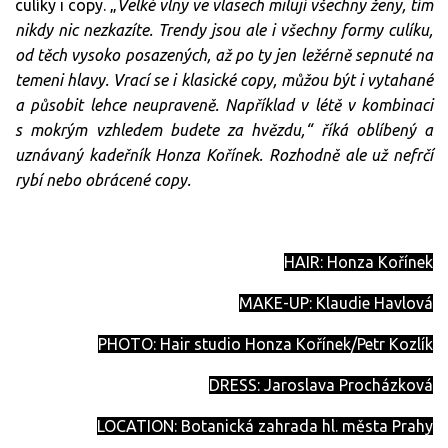
culíky i copy. „
Velké vlny ve vlasech milují všechny ženy, tím
nikdy nic nezkazíte. Trendy jsou ale i všechny formy culíku,
od těch vysoko posazených, až po ty jen ležérně sepnuté na
temeni hlavy. Vrací se i klasické copy, můžou být i vytahané
a působit lehce neupraveně. Například v létě v kombinaci
s mokrým vzhledem budete za hvězdu,“ říká oblíbený a
uznávaný kadeřník Honza Kořínek. Rozhodně ale už nefrčí
rybí nebo obrácené copy.
HAIR: Honza Kořínek
MAKE-UP: Klaudie Havlová
PHOTO: Hair studio Honza Kořínek/Petr Kozlík
DRESS: Jaroslava Procházková
LOCATION: Botanická zahrada hl. města Prahy