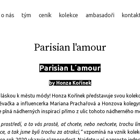
o nás
tým
ceník
kolekce
ambasadoři
kontak
Parisian l'amour
Parisian L´amour
by Honza Kořínek
 láskou k městu módy! Honza Kořínek představuje svou kolekci
ěvačka a influencerka Mariana Prachařová a Honzova kolegyn
e plná nádherných inspirací přímo z ulic tohoto nádherného m
prostředí, a to vás prostě, ať chcete, nebo nechcete, trochu lim
e, a tak jsme byli trochu za atrakci,“
vzpomíná na vznik kolek
ro rok 2020 ukazuje různorodost. Najdete v ní naprosto jedno