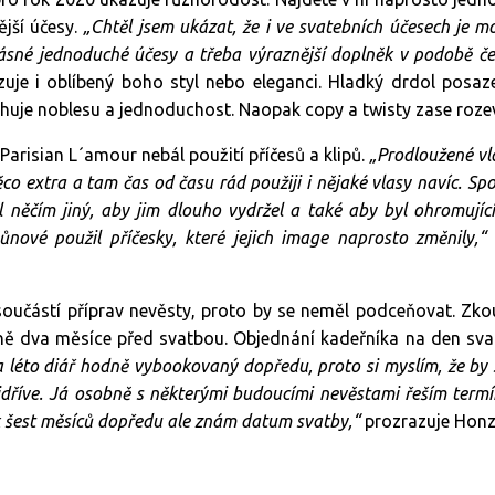
ější účesy.
„Chtěl jsem ukázat, že i ve svatebních účesech je 
rásné jednoduché účesy a třeba výraznější doplněk v podobě če
zuje i oblíbený boho styl nebo eleganci. Hladký drdol posaz
huje noblesu a jednoduchost. Naopak copy a twisty zase roze
Parisian L´amour nebál použití příčesů a klipů.
„Prodloužené v
co extra a tam čas od času rád použiji i nějaké vlasy navíc. Spo
yl něčím jiný, aby jim dlouho vydržel a také aby byl ohromujíc
ůnové použil příčesky, které jejich image naprosto změnily,“
 součástí příprav nevěsty, proto by se neměl podceňovat. Zk
žně dva měsíce před svatbou. Objednání kadeřníka na den svat
 léto diář hodně vybookovaný dopředu, proto si myslím, že by 
dříve. Já osobně s některými budoucími nevěstami řeším termín
k šest měsíců dopředu ale znám datum svatby,“
prozrazuje Honz