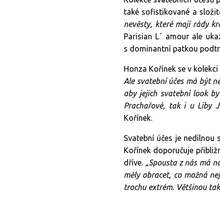
také sofistikované a složit
nevěsty, které mají rády k
Parisian L´ amour ale uka
s dominantní patkou podtr
Honza Kořínek se v kolekci 
Ale svatební účes má být ně
aby jejich svatební look b
Prachařové, tak i u Liby J
Kořínek.
Svatební účes je nedílnou
Kořínek doporučuje přibli
dříve.
„Spousta z nás má na
měly obracet, co možná nej
trochu extrém. Většinou ta