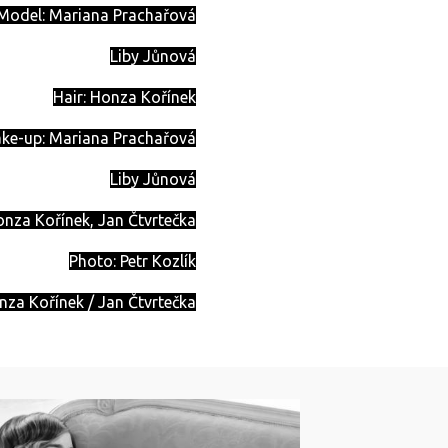
Model: Mariana Prachařová
Liby Jůnová
Hair: Honza Kořínek
ke-up: Mariana Prachařová
Liby Jůnová
Honza Kořínek, Jan Čtvrtečka
Photo: Petr Kozlík
nza Kořínek / Jan Čtvrtečka