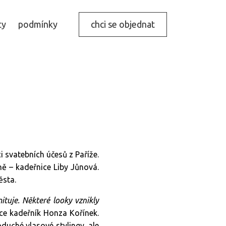
ty
podmínky
chci se objednat
 svatebních účesů z Paříže.
ě – kadeřnice Liby Jůnová.
ěsta.
ituje. Některé looky vznikly
ce kadeřník Honza Kořínek.
duché vlasové stylingy, ale