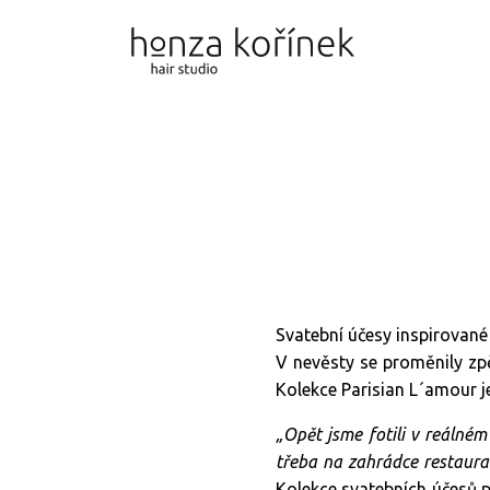
Svatební účesy inspirované
V nevěsty se proměnily zp
Kolekce Parisian L´amour j
„Opět jsme fotili v reálném 
třeba na zahrádce restaurac
Kolekce svatebních účesů p