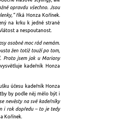
možné opravdu všechno. Jsou
lenky,“
říká Honza Kořínek.
ený na krku k jedné straně
vlátost a nespoutanost.
lasy osobně moc rád nemám.
usta žen totiž touží po tom,
í. Proto jsem jak u Mariany
vysvětluje kadeřník Honza
oušku účesu kadeřník Honza
by by podle něj mělo být i
se nevěsty na své kadeřníky
 i rok dopředu – to je tedy
a Kořínek.