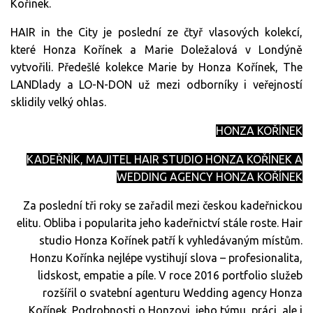
Kořínek.
HAIR in the City je poslední ze čtyř vlasových kolekcí,
které Honza Kořínek a Marie Doležalová v Londýně
vytvořili. Předešlé kolekce Marie by Honza Kořínek, The
LANDlady a LO-N-DON už mezi odborníky i veřejností
sklidily velký ohlas.
HONZA KOŘÍNEK
KADEŘNÍK, MAJITEL HAIR STUDIO HONZA KOŘÍNEK A
WEDDING AGENCY HONZA KOŘÍNEK
Za poslední tři roky se zařadil mezi českou kadeřnickou
elitu. Obliba i popularita jeho kadeřnictví stále roste. Hair
studio Honza Kořínek patří k vyhledávaným místům.
Honzu Kořínka nejlépe vystihují slova – profesionalita,
lidskost, empatie a píle. V roce 2016 portfolio služeb
rozšířil o svatební agenturu Wedding agency Honza
Kořínek. Podrobnosti o Honzovi, jeho týmu, práci, ale i