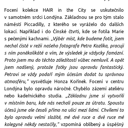
Focení kolekce HAIR in the City se uskutečnilo
v samotném srdci Londýna. Základnou se pro tým stalo
náměstí Piccadilly, z kterého se vyráželo do dalších
lokací. Například i do Čínské čtvrti, kde se fotila Marie
s pečenými kachnami.
„Výběr míst, kde budeme fotit, jsem
nechal čistě v režii našeho fotografa Petra Kozlíka, pracuji
s ním poněkolikáté a vím, že výsledek je vždycky famózní.
Proto jsem mu do těchto záležitostí vůbec nemluvil. A opět
jsem nadšený, protože fotky jsou opravdu fantastický.
Petrovi se vždy podaří mým účesům dodat tu správnou
atmosféru,“
vysvětluje Honza Kořínek. Focení v centru
Londýna bylo opravdu náročné. Chybělo zázemí ateliéru
nebo kadeřnického studia.
„Základnu jsme si vytvořili
v místním baru, kde nás nechali pouze za útratu. Spoustu
účesů jsme ale česali přímo na ulici mezi lidmi. Chvílemi to
bylo opravdu velmi složité, mé dvě ruce a dvě ruce mé
kolegyně někdy nestačily,“
vzpomíná oblíbený a úspěšný