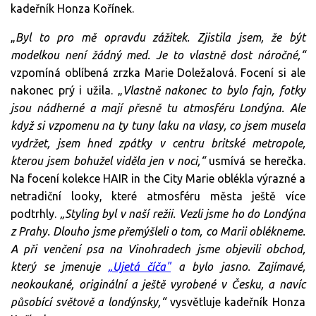
kadeřník Honza Kořínek.
„
Byl to pro mě opravdu zážitek. Zjistila jsem, že být
modelkou není žádný med. Je to vlastně dost náročné,“
vzpomíná oblíbená zrzka Marie Doležalová. Focení si ale
nakonec prý i užila. „
Vlastně nakonec to bylo fajn, fotky
jsou nádherné a mají přesně tu atmosféru Londýna. Ale
když si vzpomenu na ty tuny laku na vlasy, co jsem musela
vydržet, jsem hned zpátky v centru britské metropole,
kterou jsem bohužel viděla jen v noci,“
usmívá se herečka.
Na focení kolekce HAIR in the City Marie oblékla výrazné a
netradiční looky, které atmosféru města ještě více
podtrhly.
„Styling byl v naší režii. Vezli jsme ho do Londýna
z Prahy. Dlouho jsme přemýšleli o tom, co Marii oblékneme.
A při venčení psa na Vinohradech jsme objevili obchod,
který se jmenuje
„Ujetá číča"
a bylo jasno. Zajímavé,
neokoukané, originální a ještě vyrobené v Česku, a navíc
působící světově a londýnsky,“
vysvětluje kadeřník Honza