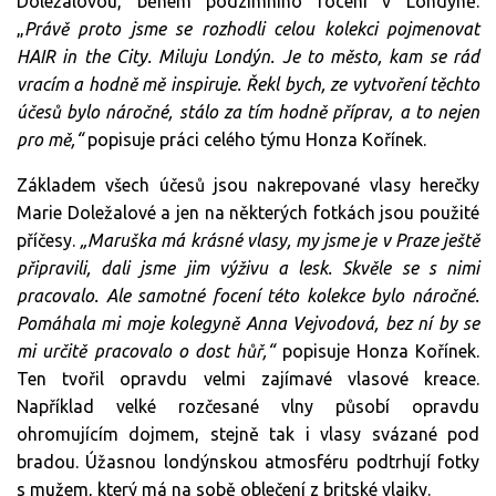
Doležalovou, během podzimního focení v Londýně.
„
Právě proto jsme se rozhodli celou kolekci pojmenovat
HAIR in the City. Miluju Londýn. Je to město, kam se rád
vracím a hodně mě inspiruje. Řekl bych, ze vytvoření těchto
účesů bylo náročné, stálo za tím hodně příprav, a to nejen
pro mě,“
popisuje práci celého týmu Honza Kořínek.
Základem všech účesů jsou nakrepované vlasy herečky
Marie Doležalové a jen na některých fotkách jsou použité
příčesy.
„Maruška má krásné vlasy, my jsme je v Praze ještě
připravili, dali jsme jim výživu a lesk. Skvěle se s nimi
pracovalo. Ale samotné focení této kolekce bylo náročné.
Pomáhala mi moje kolegyně Anna Vejvodová, bez ní by se
mi určitě pracovalo o dost hůř,“
popisuje Honza Kořínek.
Ten tvořil opravdu velmi zajímavé vlasové kreace.
Například velké rozčesané vlny působí opravdu
ohromujícím dojmem, stejně tak i vlasy svázané pod
bradou. Úžasnou londýnskou atmosféru podtrhují fotky
s mužem, který má na sobě oblečení z britské vlajky.