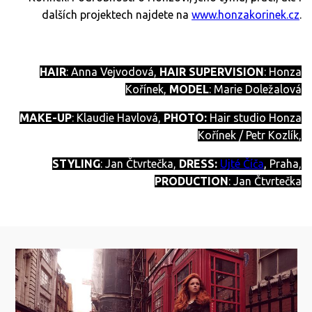
dalších projektech najdete na
www.honzakorinek.cz
.
HAIR
: Anna Vejvodová,
HAIR SUPERVISION
: Honza
Kořínek,
MODEL
: Marie Doležalová
MAKE-UP
: Klaudie Havlová,
PHOTO:
Hair studio Honza
Kořínek / Petr Kozlík,
STYLING
: Jan Čtvrtečka,
DRESS:
Ujté Číča
, Praha,
PRODUCTION
: Jan Čtvrtečka