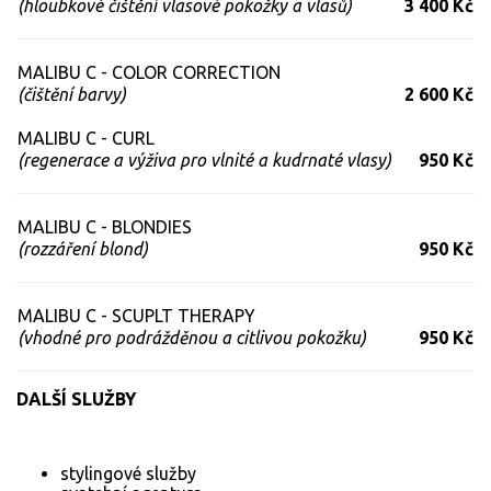
(hloubkové čištění vlasové pokožky a vlasů)
3 400 Kč
MALIBU C - COLOR CORRECTION
(čištění barvy)
2 600 Kč
MALIBU C - CURL
(regenerace a výživa pro vlnité a kudrnaté vlasy)
950 Kč
MALIBU C - BLONDIES
(rozzáření blond)
950 Kč
MALIBU C - SCUPLT THERAPY
(vhodné pro podrážděnou a citlivou pokožku)
950 Kč
DALŠÍ SLUŽBY
stylingové služby