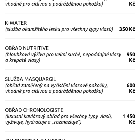
vhodné pro citlivou a podrážděnou pokožku)
Kč
K-WATER
(služba okamžitého lesku pro všechny typy vlasů)
350 Kč
OBŘAD NUTRITIVE
(hloubková výživa pro velmi suché, nepoddajné vlasy
950
a krepaté vlasy)
Kč
SLUŽBA MASQUARGIL
(obřad zaměřený na vyčistění vlasové pokožky,
600
vhodné pro citlivou a podrážděnou pokožku)
Kč
OBŘAD CHRONOLOGISTE
(luxusní kaviárový obřad pro všechny typy vlasů,
1 450
vyživuje, hydratuje a „rozmazluje“)
Kč