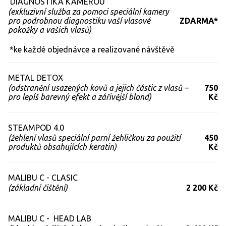
DIAGNOSTIKA KAMEROU
(exkluzivní služba za pomoci speciální kamery
pro podrobnou diagnostiku vaší vlasové
ZDARMA*
pokožky a vašich vlasů)
*ke každé objednávce a realizované návštěvě
METAL DETOX
(odstranění usazených kovů a jejich částic z vlasů –
750
pro lepíš barevný efekt a zářivější blond)
Kč
STEAMPOD 4.0
(žehlení vlasů speciální parní žehličkou za použití
450
produktů obsahujících keratin)
Kč
MALIBU C - CLASIC
(základní čištění)
2 200 Kč
MALIBU C - HEAD LAB