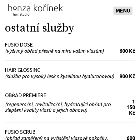
MENU
ostatní služby
FUSIO DOSE
(výživný obřad přesně na míru vašim vlasům)
600 Kč
HAIR GLOSSING
(služba pro vysoký lesk s kyselinou hyaluronovou)
900 Kč
OBŘAD PREMIERE
1
(regenerační, revitalizační, hydratující obřad pro
150
zlepšení kvality vlasů a jejich obnovu)
Kč
FUSIO SCRUB
(obřad zaměřený na vyčistění vlasové pokožky,
600