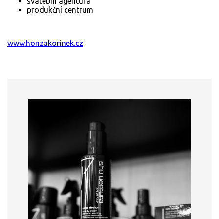
svatební agentura
produkční centrum
www.honzakorinek.cz