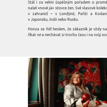
Stál i za velmi úspěšným pořadem o prom
našel »nové já« stovce žen. Své vlasové kolekc
v zahraničí – v Londýně, Paříži a Kodan
v Japonsku, Indii nebo Rusku.
Honza se řídí heslem, že zákazník je vždy n
říkat
ne
a nechávat si trochu času i na svůj oso