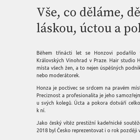
Vše, co děláme, d
láskou, úctou a p
Během třinácti let se Honzovi podařilo
Královských Vinohrad v Praze. Hair studio 
místa všech žen, a to nejen úspěšných podnika
nebo moderátorek.
Honza je poctivec se srdcem na pravém místě
Preciznost a profesionalita je jeho samozřejm
u svých kolegů. Úcta a pokora dotváří celk
k ní.
Jako český vítěz prestižní kadeřnické soutě
2018 byl Česko reprezentovat i o rok později v