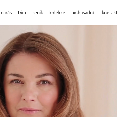
o nás
tým
ceník
kolekce
ambasadoři
kontak