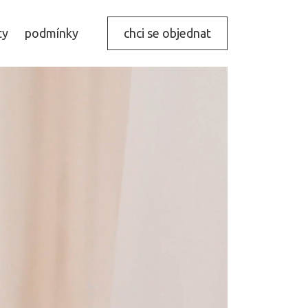
ty
podmínky
chci se objednat