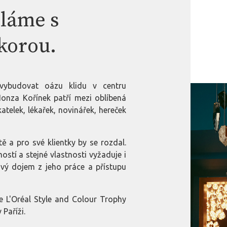
ěláme s
okorou.
 vybudovat oázu klidu v centru
Honza Kořínek patří mezi oblíbená
telek, lékařek, novinářek, hereček
 a pro své klientky by se rozdal.
ostí a stejné vlastnosti vyžaduje i
ový dojem z jeho práce a přístupu
že L'Oréal Style and Colour Trophy
 Paříži.