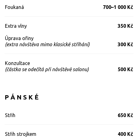
Foukaná
700–1 000 Kč
Extra vlny
350 Kč
Úprava ofiny
(extra návštěva mimo klasické stříhání)
300 Kč
Konzultace
(částka se odečítá při návštěvě salonu)
500 Kč
P Á N S K É
Střih
650 Kč
Střih strojkem
400 Kč