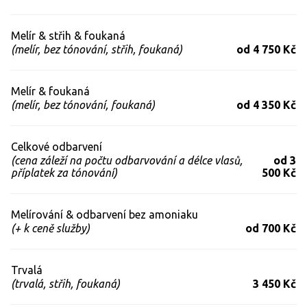
Melír & střih & foukaná
(melír, bez tónování, střih, foukaná)
od 4 750 Kč
Melír & foukaná
(melír, bez tónování, foukaná)
od 4 350 Kč
Celkové odbarvení
(cena záleží na počtu odbarvování a délce vlasů,
od 3
příplatek za tónování)
500 Kč
Melírování & odbarvení bez amoniaku
(+ k ceně služby)
od 700 Kč
Trvalá
(trvalá, střih, foukaná)
3 450 Kč