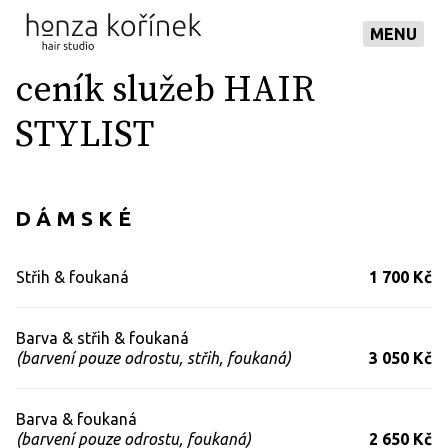
MENU
ceník služeb HAIR
STYLIST
D Á M S K É
Střih & foukaná
1 700 Kč
Barva & střih & foukaná
(barvení pouze odrostu, střih, foukaná)
3 050 Kč
Barva & foukaná
(barvení pouze odrostu, foukaná)
2 650 Kč