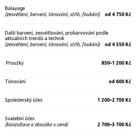
Balayage
(zesvětlení, barvení, tónování, střih, foukání)
od 4 750 Kč
Další barvení, zesvětlování, probarvování podle
aktuálních trendů a technik
(zesvětlení, barvení, tónování, střih, foukání)
od 4 350 Kč
Proužky
850–1 200 Kč
Tónování
od 600 Kč
Společenský účes
1 200–2 700 Kč
Svatební účes
(konzultace a zkouška v ceně)
2 700–3 700 Kč