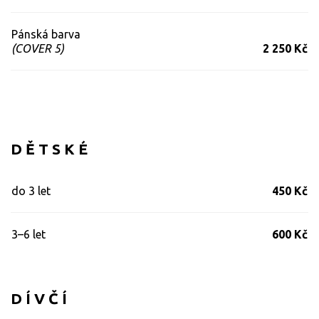
Pánská barva
(COVER 5)
2 250 Kč
D Ě T S K É
do 3 let
450 Kč
3–6 let
600 Kč
D Í V Č Í