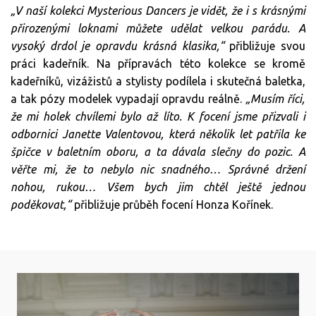
„V naší kolekci Mysterious Dancers je vidět,
že i s krásnými
přirozenými loknami můžete udělat velkou parádu.
A
vysoký drdol je opravdu krásná klasika,“
přibližuje svou
práci
kadeřník. Na
přípravách této kolekce
se kromě
kadeřníků, vizážistů
a stylisty podílela i
skutečná baletka,
a tak
pózy
modelek
vypadají
opravdu
reálně
.
„Musím říci,
že mi holek chvílemi
bylo až líto. K focení jsme přizvali i
odbornici
Janette Valentovou, která několik let patřila ke
špičce
v baletním oboru, a ta dávala slečny do pozic.
A
věřte mi, že to nebylo nic snadného…
Správné držení
nohou, rukou… Všem bych jim chtěl
ještě jednou
poděkovat,“
přibližuje průběh focení
Honza Kořínek
.