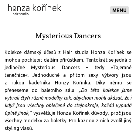
MENU
Mysterious Dancers
Kolekce dámský účesů z Hair studia Honza Kořínek
se
mohou pochlubit
dalším přírůstkem
. Tentokrát se jedná
o
jedinečné
Mysterious Dancers
– tedy »
Tajemné
tanečnice«
.
Jednoduché a přitom
sexy výtvory
jsou
z rukou kadeřníka Honzy Kořínka.
Díky němu se
přeneseme
do baletního sálu
.
„Do této kolekce
jsme
vybrali čtyři různé modelky tak, abychom mohli ukázat,
že i
když jsou všechny oblečené do stejnokroje,
každá vypadá
úplně jinak,“
vysvětluje Honza Kořínek důvody,
proč jsou
všechny modelky
za baletky
.
Pro každou z nich zvolil
jiný
styling vlasů
.