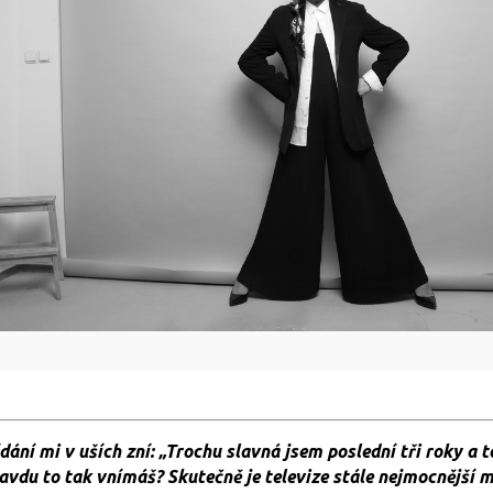
ání mi v uších zní: „Trochu slavná jsem poslední tři roky a 
pravdu to tak vnímáš? Skutečně je televize stále nejmocnější