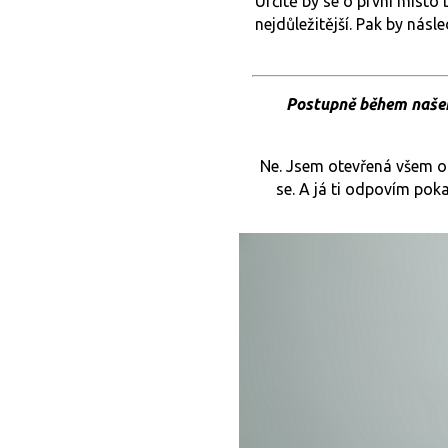
Určitě by se o první místo
nejdůležitější. Pak by nás
Postupně během našeh
Ne. Jsem otevřená všem otá
se. A já ti odpovím pok