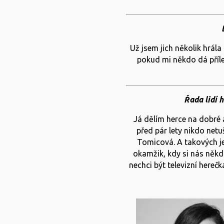
Už jsem jich několik hrála
pokud mi někdo dá příle
Řada lidí h
Já dělím herce na dobré a
před pár lety nikdo netuš
Tomicová. A takových je
okamžik, kdy si nás někdo 
nechci být televizní herečk