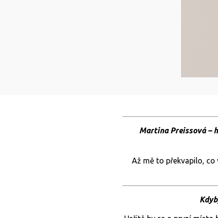
Martina Preissová – he
Až mě to překvapilo, co 
Kdyb