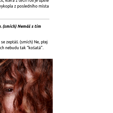
 která z těch rolí je úplně
 vykopla z posledního místa
. (smích) Nemáš s tím
se zeptáš. (smích) Ne, ptej
ích nebudu tak “košatá”.