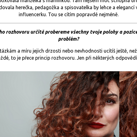
 boxovala manželka s maminkou. Tam nejsem moc schopna určit,
ledovala herečka, pedagožka a spisovatelka by lehce a elegancí
influencerku. Tou se cítím popravdě nejméně.
o rozhovoru určitě probereme všechny tvoje polohy a pozice
problém?
zkám a míru jejich drzosti nebo nevhodnosti ucítíš ještě, než 
aždé, to je přece princip rozhovoru. Jen při některých odpověd