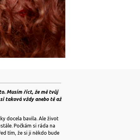
o. Musím říct, že mě tvůj
 si taková vždy anebo tě až
y docela bavila. Ale život
tále. Počkám si ráda na
řed tím, že si ji někdo bude