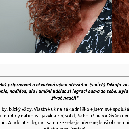
deš připravená a otevřená všem otázkám. (smích) Děkuju za t
nie, nadhled, ale i umění udělat si legraci sama ze sebe. Byla
život naučil?
byl blízký vždy. Vlastně už na základní škole jsem své spolužák
mnohdy nabrousil jazyk a způsobil, že ho už nepoužívám neus
znít. A udělat si legraci sama ze sebe je přece nejlepší obrana p