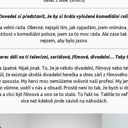
dělat z tebe. (smích)
Dovedeš si představit, že by si hrála vyloženě komediální roli
 a velmi ráda. Obecně, nejspíš tím, jak vypadám, jsem vnímána
žitost v komediální poloze, jsem za to moc ráda. Ale zase tak 
nejsem, aby bylo jasno.
erec dělí na ti televizní, seriálové, filmové, divadelní… Taky
 špatné. Nijak jinak. To, že je někdo divadelní, filmový nebo te
il, že existuje skvělá divadelní herečka a dnes září z filmového
 spousta. My herci moc nemůžeme ovlivnit naší profesí. My j
všimne, uvěří v nás a obsadí. Prostě není to tak, že bych si dn
a a chci být filmová a ono se to stalo. To fakt ne. Takhle to ne
více než kdekoli jinde závislí na náhodách.