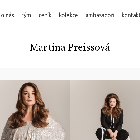
o nás
tým
ceník
kolekce
ambasadoři
kontak
Martina Preissová