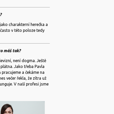
?
 jako charakterní herečka a
často v této poloze tedy
 to máš tak?
levizní, není dogma. Ještě
 plátna. Jako třeba Pavla
en pracujeme a čekáme na
es večer řekla, že zítra už
funguje. V naší profesi jsme