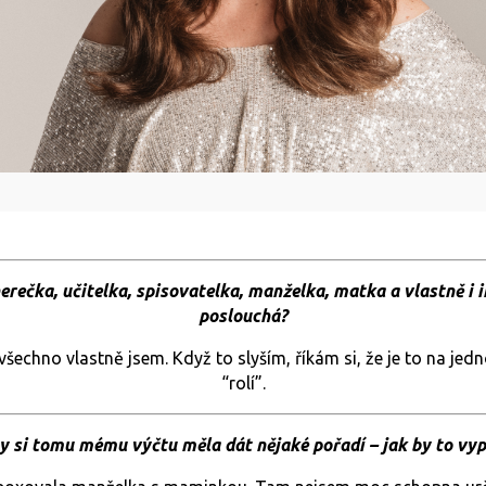
rečka, učitelka, spisovatelka, manželka, matka a vlastně i i
poslouchá?
všechno vlastně jsem. Když to slyším, říkám si, že je to na je
“rolí”.
y si tomu mému výčtu měla dát nějaké pořadí – jak by to vyp