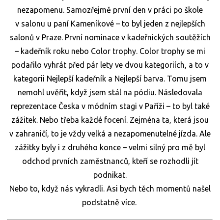
nezapomenu. Samozřejmě první den v práci po škole
v salonu u paní Kameníkové – to byl jeden z nejlepších
salonů v Praze. První nominace v kadeřnických soutěžích
– kadeřník roku nebo Color trophy. Color trophy se mi
podařilo vyhrát před pár lety ve dvou kategoriích, a to v
kategorii Nejlepší kadeřník a Nejlepší barva. Tomu jsem
nemohl uvěřit, když jsem stál na pódiu. Následovala
reprezentace Česka v módním stagi v Paříži – to byl také
zážitek. Nebo třeba každé focení. Zejména ta, která jsou
v zahraničí, to je vždy velká a nezapomenutelné jízda. Ale
zážitky byly i z druhého konce – velmi silný pro mě byl
odchod prvních zaměstnanců, kteří se rozhodli jít
podnikat.
Nebo to, když nás vykradli. Asi bych těch momentů našel
podstatně více.