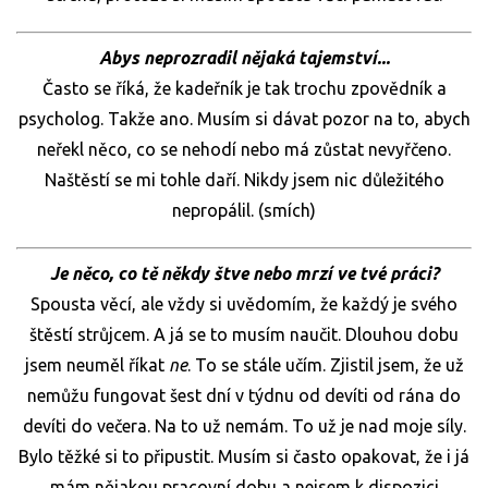
Abys neprozradil nějaká tajemství...
Často se říká, že kadeřník je tak trochu zpovědník a
psycholog. Takže ano. Musím si dávat pozor na to, abych
neřekl něco, co se nehodí nebo má zůstat nevyřčeno.
Naštěstí se mi tohle daří. Nikdy jsem nic důležitého
nepropálil. (smích)
Je něco, co tě někdy štve nebo mrzí ve tvé práci?
Spousta věcí, ale vždy si uvědomím, že každý je svého
štěstí strůjcem. A já se to musím naučit. Dlouhou dobu
jsem neuměl říkat
ne
. To se stále učím. Zjistil jsem, že už
nemůžu fungovat šest dní v týdnu od devíti od rána do
devíti do večera. Na to už nemám. To už je nad moje síly.
Bylo těžké si to připustit. Musím si často opakovat, že i já
mám nějakou pracovní dobu a nejsem k dispozici