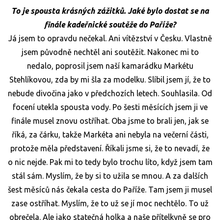
To je spousta krásných zážitků. Jaké bylo dostat se na
finále kadeřnické soutěže do Paříže?
Já jsem to opravdu nečekal. Ani vítězství v Česku. Vlastně
jsem původně nechtěl ani soutěžit. Nakonec mi to
nedalo, poprosil jsem naší kamarádku Markétu
Stehlíkovou, zda by mi šla za modelku. Slíbil jsem jí, že to
nebude divočina jako v předchozích letech. Souhlasila. Od
focení utekla spousta vody. Po šesti měsících jsem ji ve
finále musel znovu ostříhat. Oba jsme to brali jen, jak se
říká, za čárku, takže Markéta ani nebyla na večerní části,
protože měla představení. Říkali jsme si, že to nevadí, že
o nic nejde. Pak mi to tedy bylo trochu líto, když jsem tam
stál sám. Myslím, že by si to užila se mnou. A za dalších
šest měsíců nás čekala cesta do Paříže. Tam jsem ji musel
zase ostříhat. Myslím, že to už se jí moc nechtělo. To už
obrečela. Ale jako statečná holka a naše přítelkyně se pro