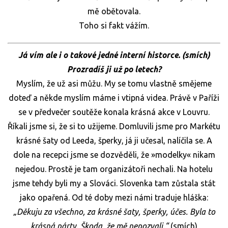
mě obětovala.
Toho si fakt vážím.
Já vím ale i o takové jedné interní historce. (smích)
Prozradíš ji už po letech?
Myslím, že už asi můžu. My se tomu vlastně smějeme
doteď a někde myslím máme i vtipná videa. Právě v Paříži
se v předvečer soutěže konala krásná akce v Louvru.
Říkali jsme si, že si to užijeme. Domluvili jsme pro Markétu
krásné šaty od Leeda, šperky, já ji učesal, nalíčila se. A
dole na recepci jsme se dozvěděli, že »modelky« nikam
nejedou. Prostě je tam organizátoři nechali. Na hotelu
jsme tehdy byli my a Slováci. Slovenka tam zůstala stát
jako opařená. Od té doby mezi námi traduje hláška:
„Děkuju za všechno, za krásné šaty, šperky, účes. Byla to
krásná párty. Škoda, že mě nepozvali.“
(smích)