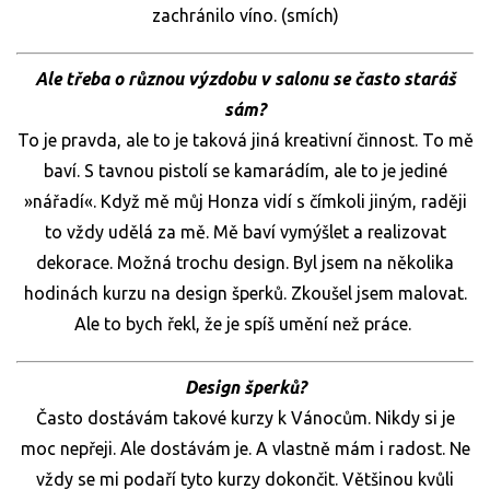
zachránilo víno. (smích)
Ale třeba o různou výzdobu v salonu se často staráš
sám?
To je pravda, ale to je taková jiná kreativní činnost. To mě
baví. S tavnou pistolí se kamarádím, ale to je jediné
»nářadí«. Když mě můj Honza vidí s čímkoli jiným, raději
to vždy udělá za mě. Mě baví vymýšlet a realizovat
dekorace. Možná trochu design. Byl jsem na několika
hodinách kurzu na design šperků. Zkoušel jsem malovat.
Ale to bych řekl, že je spíš umění než práce.
Design šperků?
Často dostávám takové kurzy k Vánocům. Nikdy si je
moc nepřeji. Ale dostávám je. A vlastně mám i radost. Ne
vždy se mi podaří tyto kurzy dokončit. Většinou kvůli