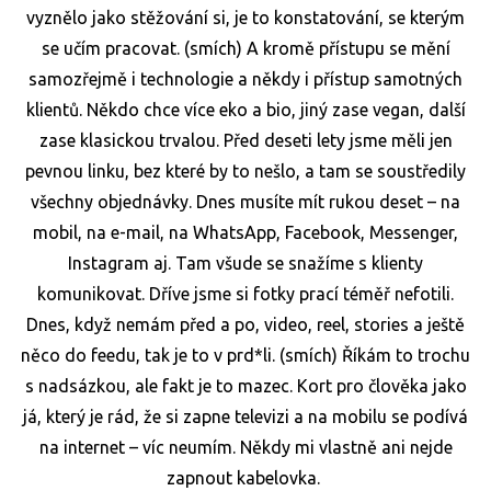
vyznělo jako stěžování si, je to konstatování, se kterým
se učím pracovat. (smích) A kromě přístupu se mění
samozřejmě i technologie a někdy i přístup samotných
klientů. Někdo chce více eko a bio, jiný zase vegan, další
zase klasickou trvalou. Před deseti lety jsme měli jen
pevnou linku, bez které by to nešlo, a tam se soustředily
všechny objednávky. Dnes musíte mít rukou deset – na
mobil, na e-mail, na WhatsApp, Facebook, Messenger,
Instagram aj. Tam všude se snažíme s klienty
komunikovat. Dříve jsme si fotky prací téměř nefotili.
Dnes, když nemám před a po, video, reel, stories a ještě
něco do feedu, tak je to v prd*li. (smích) Říkám to trochu
s nadsázkou, ale fakt je to mazec. Kort pro člověka jako
já, který je rád, že si zapne televizi a na mobilu se podívá
na internet – víc neumím. Někdy mi vlastně ani nejde
zapnout kabelovka.