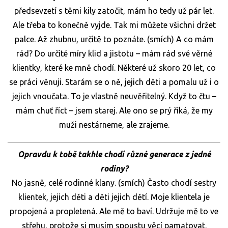
předsevzetí s těmi kily zatočit, mám ho tedy už pár let.
Ale třeba to konečně vyjde. Tak mi můžete všichni držet
palce. Až zhubnu, určitě to poznáte. (smích) A co mám
rád? Do určité míry klid a jistotu – mám rád své věrné
klientky, které ke mně chodí. Některé už skoro 20 let, co
se práci věnuji. Starám se o ně, jejich děti a pomalu už i o
jejich vnoučata. To je vlastně neuvěřitelný. Když to čtu –
mám chuť říct – jsem starej. Ale ono se prý říká, že my
muži nestárneme, ale zrajeme.
Opravdu k tobě takhle chodí různé generace z jedné
rodiny?
No jasně, celé rodinné klany. (smích) Často chodí sestry
klientek, jejich děti a děti jejich dětí. Moje klientela je
propojená a propletená. Ale mě to baví. Udržuje mě to ve
střehu, protože si musím spoustu věcí pamatovat.