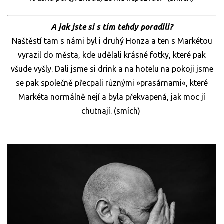
A jak jste si s tím tehdy poradili?
Naštěstí tam s námi byl i druhý Honza a ten s Markétou
vyrazil do města, kde udělali krásné fotky, které pak
všude vyšly. Dali jsme si drink a na hotelu na pokoji jsme
se pak společně přecpali různými »prasárnami«, které
Markéta normálně nejí a byla překvapená, jak moc jí
chutnají. (smích)