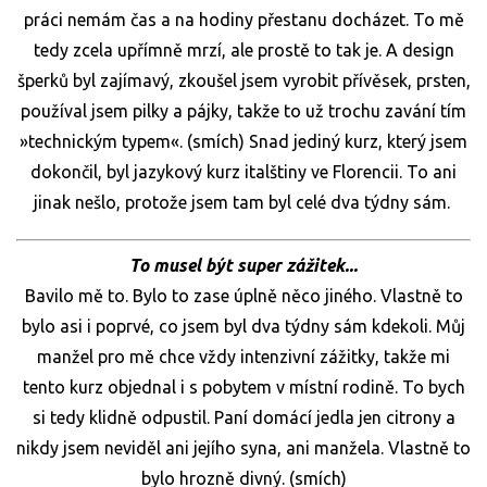
práci nemám čas a na hodiny přestanu docházet. To mě
tedy zcela upřímně mrzí, ale prostě to tak je. A design
šperků byl zajímavý, zkoušel jsem vyrobit přívěsek, prsten,
používal jsem pilky a pájky, takže to už trochu zavání tím
»technickým typem«. (smích) Snad jediný kurz, který jsem
dokončil, byl jazykový kurz italštiny ve Florencii. To ani
jinak nešlo, protože jsem tam byl celé dva týdny sám.
To musel být super zážitek...
Bavilo mě to. Bylo to zase úplně něco jiného. Vlastně to
bylo asi i poprvé, co jsem byl dva týdny sám kdekoli. Můj
manžel pro mě chce vždy intenzivní zážitky, takže mi
tento kurz objednal i s pobytem v místní rodině. To bych
si tedy klidně odpustil. Paní domácí jedla jen citrony a
nikdy jsem neviděl ani jejího syna, ani manžela. Vlastně to
bylo hrozně divný. (smích)