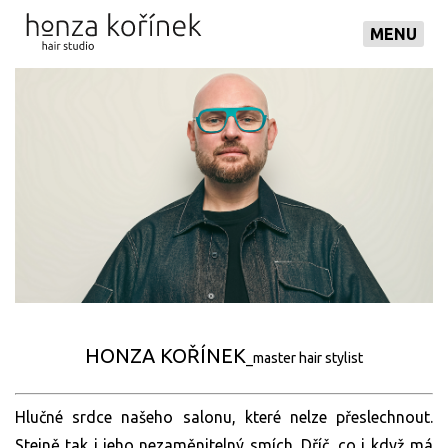
MENU
HONZA KOŘÍNEK
_master hair stylist
Hlučné srdce našeho salonu, které nelze přeslechnout.
Stejně tak i jeho nezaměnitelný smích. Dříč, co i když má