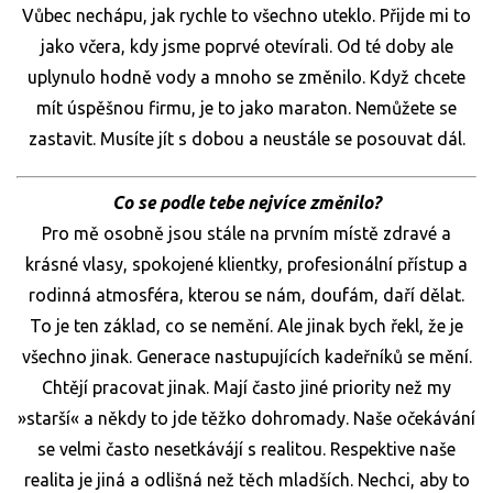
Vůbec nechápu, jak rychle to všechno uteklo. Přijde mi to
jako včera, kdy jsme poprvé otevírali. Od té doby ale
uplynulo hodně vody a mnoho se změnilo. Když chcete
mít úspěšnou firmu, je to jako maraton. Nemůžete se
zastavit. Musíte jít s dobou a neustále se posouvat dál.
Co se podle tebe nejvíce změnilo?
Pro mě osobně jsou stále na prvním místě zdravé a
krásné vlasy, spokojené klientky, profesionální přístup a
rodinná atmosféra, kterou se nám, doufám, daří dělat.
To je ten základ, co se nemění. Ale jinak bych řekl, že je
všechno jinak. Generace nastupujících kadeřníků se mění.
Chtějí pracovat jinak. Mají často jiné priority než my
»starší« a někdy to jde těžko dohromady. Naše očekávání
se velmi často nesetkávájí s realitou. Respektive naše
realita je jiná a odlišná než těch mladších. Nechci, aby to