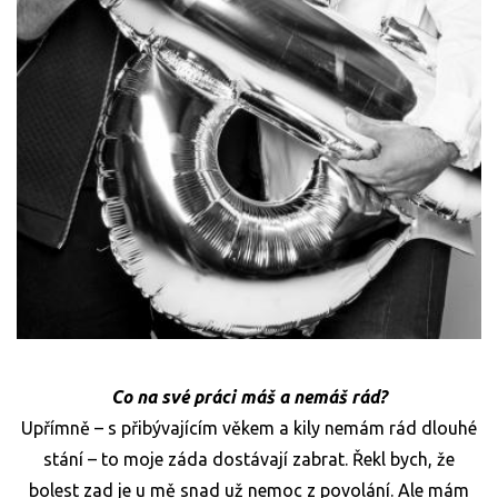
Co na své práci máš a nemáš rád?
Upřímně – s přibývajícím věkem a kily nemám rád dlouhé
stání – to moje záda dostávají zabrat. Řekl bych, že
bolest zad je u mě snad už nemoc z povolání. Ale mám