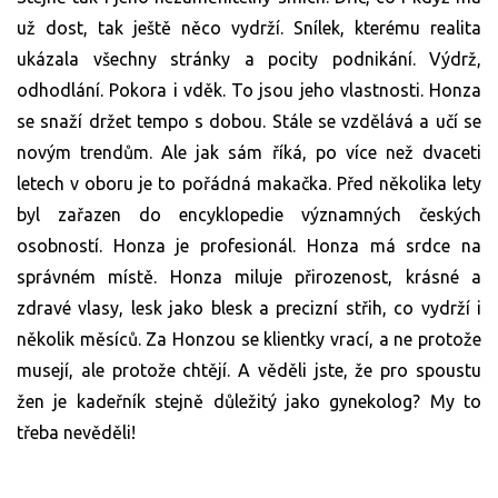
už dost, tak ještě něco vydrží. Snílek, kterému realita
ukázala všechny stránky a pocity podnikání. Výdrž,
odhodlání. Pokora i vděk. To jsou jeho vlastnosti. Honza
se snaží držet tempo s dobou. Stále se vzdělává a učí se
novým trendům. Ale jak sám říká, po více než dvaceti
letech v oboru je to pořádná makačka. Před několika lety
byl zařazen do encyklopedie významných českých
osobností. Honza je profesionál. Honza má srdce na
správném místě. Honza miluje přirozenost, krásné a
zdravé vlasy, lesk jako blesk a precizní střih, co vydrží i
několik měsíců. Za Honzou se klientky vrací, a ne protože
musejí, ale protože chtějí. A věděli jste, že pro spoustu
žen je kadeřník stejně důležitý jako gynekolog? My to
třeba nevěděli!