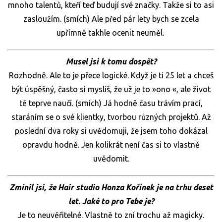
mnoho talentů, kteří teď budují své značky. Takže si to asi
zasloužím. (smích) Ale před pár lety bych se zcela
upřímně takhle ocenit neuměl.
Musel jsi k tomu dospět?
Rozhodně. Ale to je přece logické. Když je ti 25 let a chceš
být úspěšný, často si myslíš, že už je to »ono «, ale život
tě teprve naučí. (smích) Já hodně času trávím prací,
staráním se o své klientky, tvorbou různých projektů. Až
poslední dva roky si uvědomuji, že jsem toho dokázal
opravdu hodně. Jen kolikrát není čas si to vlastně
uvědomit.
Zmínil jsi, že Hair studio Honza Kořínek je na trhu deset
let. Jaké to pro Tebe je?
Je to neuvěřitelné. Vlastně to zní trochu až magicky.