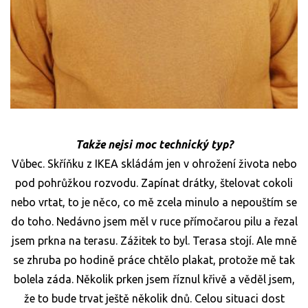
Takže nejsi moc technický typ?
Vůbec. Skříňku z IKEA skládám jen v ohrožení života nebo
pod pohrůžkou rozvodu. Zapínat drátky, štelovat cokoli
nebo vrtat, to je něco, co mě zcela minulo a nepouštím se
do toho. Nedávno jsem měl v ruce přímočarou pilu a řezal
jsem prkna na terasu. Zážitek to byl. Terasa stojí. Ale mně
se zhruba po hodině práce chtělo plakat, protože mě tak
bolela záda. Několik prken jsem říznul křivě a věděl jsem,
že to bude trvat ještě několik dnů. Celou situaci dost