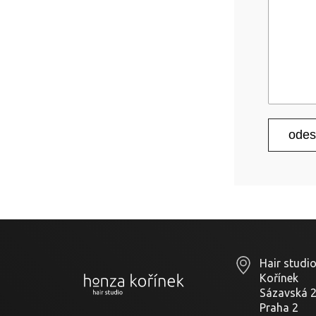
Hair studi
Kořínek
Sázavská 
Praha 2