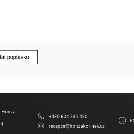
o Honza
+420 604 345 450
P
24
recepce@honzakorinek.cz