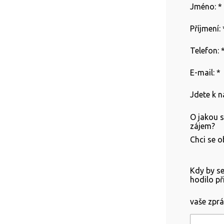
Jméno:
*
Příjmení:
Telefon:
E-mail:
*
Jdete k 
O jakou 
zájem?
Chci se o
Kdy by s
hodilo při
vaše zpr