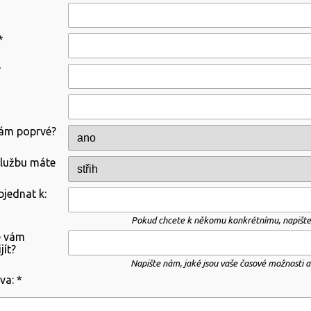
*
*
nám poprvé?
službu máte
bjednat k:
Pokud chcete k někomu konkrétnímu, napište
e vám
jít?
Napište nám, jaké jsou vaše časové možnosti a
áva:
*