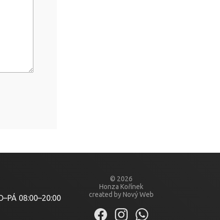
© 2026
Honza Kořínek
created by Nový Web
O–PÁ
08:00–20:00